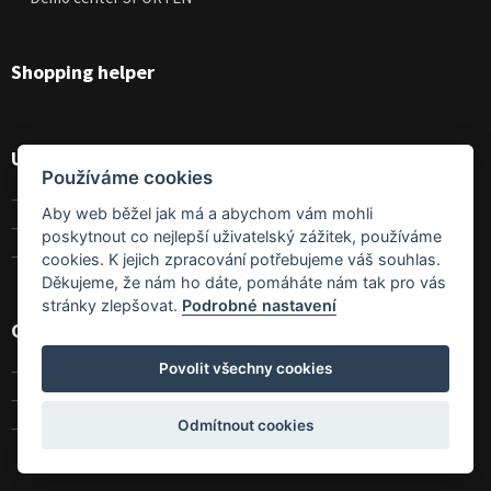
Shopping helper
Useful
Používáme cookies
Terms and conditions
Aby web běžel jak má a abychom vám mohli
GDPR
poskytnout co nejlepší uživatelský zážitek, používáme
Size charts
cookies. K jejich zpracování potřebujeme váš souhlas.
Děkujeme, že nám ho dáte, pomáháte nám tak pro vás
stránky zlepšovat.
Podrobné nastavení
Contact
Povolit všechny cookies
Contact us
About us
Odmítnout cookies
Wholesales