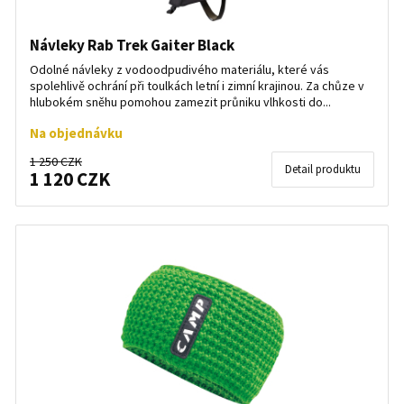
Návleky Rab Trek Gaiter Black
Odolné návleky z vodoodpudivého materiálu, které vás
spolehlivě ochrání při toulkách letní i zimní krajinou. Za chůze v
hlubokém sněhu pomohou zamezit průniku vlhkosti do...
Na objednávku
1 250 CZK
Detail produktu
1 120 CZK