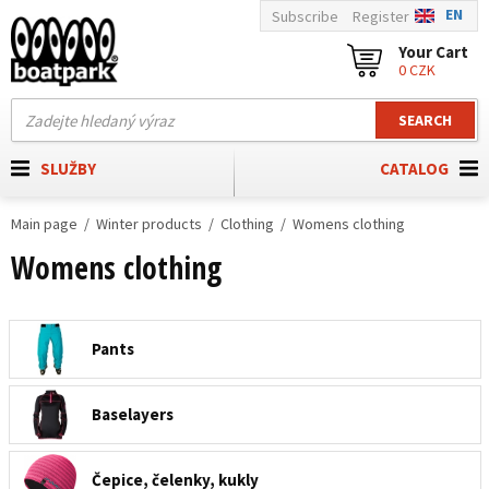
EN
Subscribe
Register
Your Cart
0 CZK
SEARCH
SLUŽBY
CATALOG
Main page
Winter products
Clothing
Womens clothing
Womens clothing
Pants
Baselayers
Čepice, čelenky, kukly