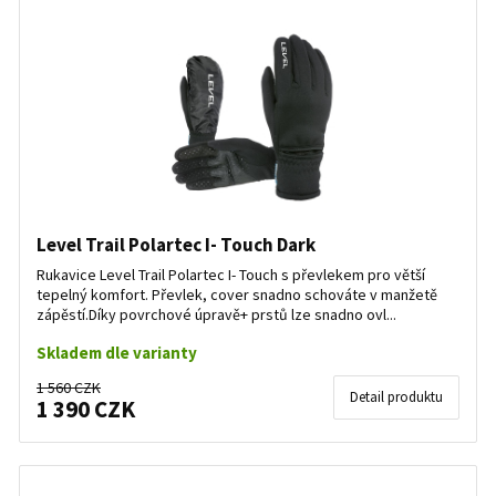
Level Trail Polartec I- Touch Dark
Rukavice Level Trail Polartec I- Touch s převlekem pro větší
tepelný komfort. Převlek, cover snadno schováte v manžetě
zápěstí.Díky povrchové úpravě+ prstů lze snadno ovl...
Skladem dle varianty
1 560 CZK
Detail produktu
1 390 CZK