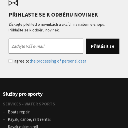
PŘIHLASTE SE K ODBĚRU NOVINEK
Získejte přehled o novinkách a akcích na našem e-shopu.
Přihlašte se k odběru novinek.
I agree to
the processing of personal data
Služby pro sporty
SERVICES - WATER SPORTS
Boats repair
Kayak, canoe, raft rental
Kayak eskimo roll