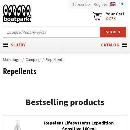
EN
Subscribe
Register
Your Cart
0 CZK
SEARCH
SLUŽBY
CATALOG
Main page
Camping
Repellents
Repellents
Bestselling products
Repelent Lifesystems Expedition
Sensitive 100 ml