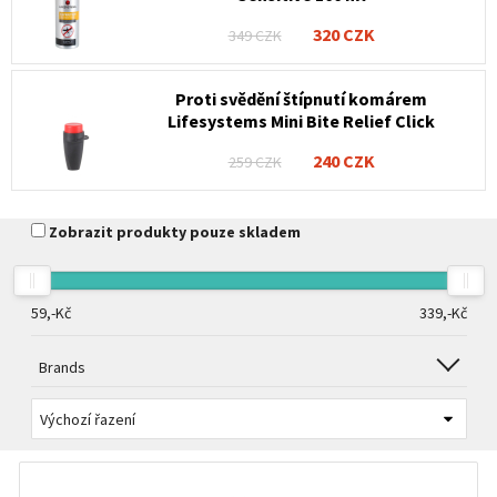
320 CZK
349 CZK
Proti svědění štípnutí komárem
Lifesystems Mini Bite Relief Click
240 CZK
259 CZK
Zobrazit produkty pouze skladem
59,-
Kč
339,-
Kč
Brands