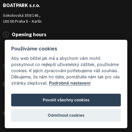
BOATPARK s.r.o.
Sokolovská 359/146 ,
180 00 Praha 8 – Karlín
Opening hours
Pondělí
8:00 - 19:00
Používáme cookies
Úterý - Pátek
10:00 - 19:00
Sobota
9:00 - 14:00
Aby web běžel jak má a abychom vám mohli
poskytnout co nejlepší uživatelský zážitek, používáme
+420 284 826 787
cookies. K jejich zpracování potřebujeme váš souhlas.
+420 604 728 042
Děkujeme, že nám ho dáte, pomáháte nám tak pro vás
stránky zlepšovat.
Podrobné nastavení
info@boatpark.cz
www.boatpark.cz
,
www.boatpark.eu
Povolit všechny cookies
Odmítnout cookies