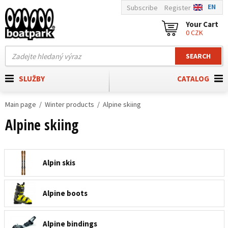
EN
Subscribe
Register
Your Cart
0 CZK
SEARCH
SLUŽBY
CATALOG
Main page
Winter products
Alpine skiing
Alpine skiing
Alpin skis
Alpine boots
Alpine bindings