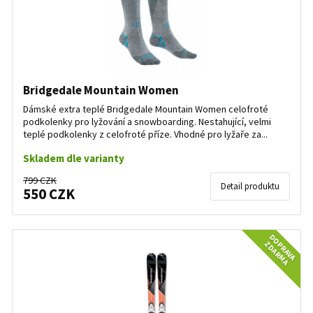
Bridgedale Mountain Women
Dámské extra teplé Bridgedale Mountain Women celofroté
podkolenky pro lyžování a snowboarding. Nestahující, velmi
teplé podkolenky z celofroté příze. Vhodné pro lyžaře za...
Skladem dle varianty
799 CZK
Detail produktu
550 CZK
DOPRAVA
ZDARMA