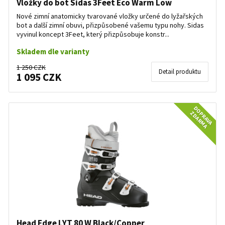
Vložky do bot Sidas 3Feet Eco Warm Low
Nové zimní anatomicky tvarované vložky určené do lyžařských
bot a další zimní obuvi, přizpůsobené vašemu typu nohy. Sidas
vyvinul koncept 3Feet, který přizpůsobuje konstr...
Skladem dle varianty
1 250 CZK
Detail produktu
1 095 CZK
DOPRAVA
ZDARMA
Head Edge LYT 80 W Black/Copper