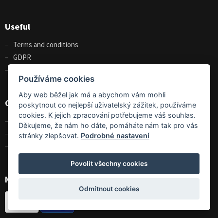
Useful
Terms and conditions
GDPR
Size charts
Používáme cookies
Aby web běžel jak má a abychom vám mohli
Contact
poskytnout co nejlepší uživatelský zážitek, používáme
cookies. K jejich zpracování potřebujeme váš souhlas.
Contact us
Děkujeme, že nám ho dáte, pomáháte nám tak pro vás
About us
stránky zlepšovat.
Podrobné nastavení
Wholesales
Povolit všechny cookies
Nakupte u nás jednoduše a bezpečně
Odmítnout cookies