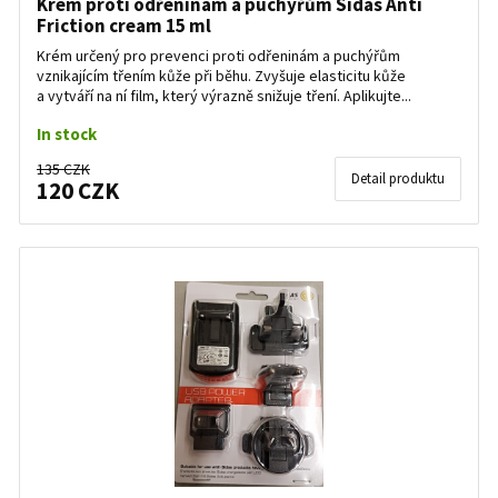
Krém proti odřeninám a puchýřům Sidas Anti
Friction cream 15 ml
Krém určený pro prevenci proti odřeninám a puchýřům
vznikajícím třením kůže při běhu. Zvyšuje elasticitu kůže
a vytváří na ní film, který výrazně snižuje tření. Aplikujte...
In stock
135 CZK
Detail produktu
120 CZK