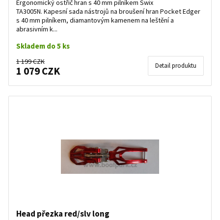
Ergonomický ostřič hran s 40 mm pilníkem Swix
TA3005N. Kapesní sada nástrojů na broušení hran Pocket Edger
s 40 mm pilníkem, diamantovým kamenem na leštění a
abrasivním k...
Skladem do 5 ks
1 199 CZK
Detail produktu
1 079 CZK
Head přezka red/slv long