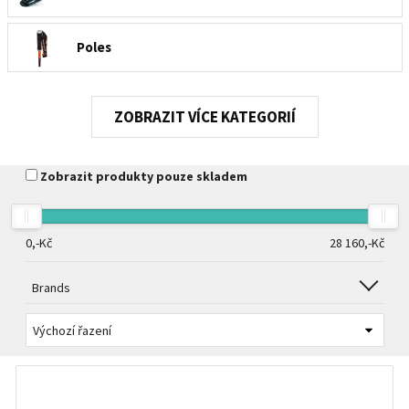
Poles
Lyžařské helmy
KATEGORIÍ
Lyžařské brýle
Zobrazit produkty pouze skladem
Lyžařské chrániče, páteřáky
0,-
Kč
28 160,-
Kč
Backpacks and bags
Brands
Vosky a smývače vosků
Alpine accessory