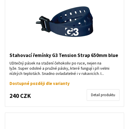
Servisní nářadí na lyže
Oblečení na lyže
Vyhřívače a vysoušeče bot
Stahovací řemínky G3 Tension Strap 650mm blue
Užitečný pásek na stažení čehokoliv po ruce, nejen na
lyže. Super odolné a pružné pásky, které fungují i při velmi
nízkých teplotách. Snadno ovladatelné i v rukavicích. I...
Dostupné později dle varianty
240 CZK
Detail produktu