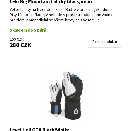
Leki Big Mountain talířky black/neon
Velké talířky na freeride, skialp. Buďte v prašanu jako doma.
Díky těmto talířkům již nebude v prašanu s odpichem žádný
problém. Kompatibilní se všemi hroty se závitem Le...
Skladem do 5 párů
290 CZK
Detail produktu
280 CZK
Level Heli GTX Black/White