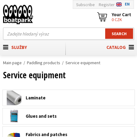
EN
Subscribe
Register
Your Cart
0 CZK
SEARCH
SLUŽBY
CATALOG
Main page
Paddling products
Service equipment
Service equipment
Laminate
Glues and sets
Fabrics and patches