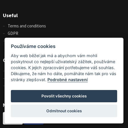
Useful
Terms and conditions
GDPR
Size charts
Používáme cookies
Aby web běžel jak má a abychom vám mohli
Contact
poskytnout co nejlepší uživatelský zážitek, používáme
cookies. K jejich zpracování potřebujeme váš souhlas.
Contact us
Děkujeme, že nám ho dáte, pomáháte nám tak pro vás
About us
stránky zlepšovat.
Podrobné nastavení
Wholesales
Povolit všechny cookies
Nakupte u nás jednoduše a bezpečně
Odmítnout cookies