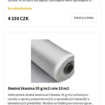
výrobu. Ať už něco udržujete, utěsňujete nebo opravujete d...
Na objednávku
4 230 CZK
Detail produktu
Skelná tkanina 35 g/m2 role 10 m2
Velmi jemná skelná laminovací tkanina 35 g/m2 určená pro
výrobu a opravy polyesterových a epoxidových laminátů a
laminátových předmětů. Vhodná na finální povrchovou úprav...