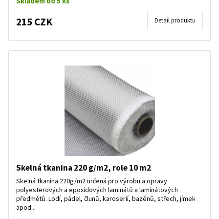
Skladem do 5 ks
215 CZK
Detail produktu
Skelná tkanina 220 g/m2, role 10 m2
Skelná tkanina 220g/m2 určená pro výrobu a opravy
polyesterových a epoxidových laminátů a laminátových
předmětů. Lodí, pádel, člunů, karoserií, bazénů, střech, jímek
apod...