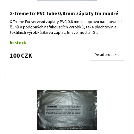
X-treme fix PVC folie 0,8 mm záplaty tm.modré
X-Treme Fix servisní záplaty PVC 0,8 mm na opravu nafukovacích
člunů a podobných nafukovacích výrobků, také plachtovin a
textilních výrobků.Barva záplat: tmavě modrá S...
In stock
100 CZK
Detail produktu