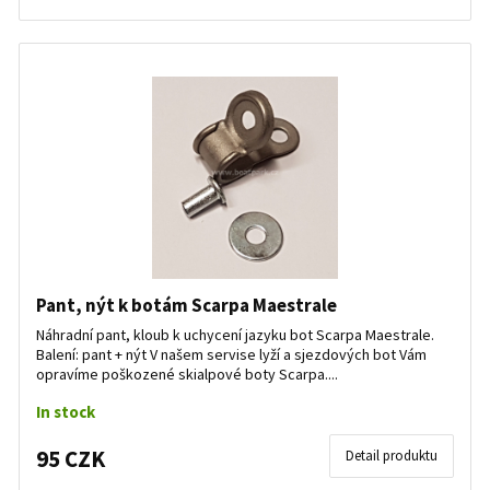
Pant, nýt k botám Scarpa Maestrale
Náhradní pant, kloub k uchycení jazyku bot Scarpa Maestrale.
Balení: pant + nýt V našem servise lyží a sjezdových bot Vám
opravíme poškozené skialpové boty Scarpa....
In stock
95 CZK
Detail produktu