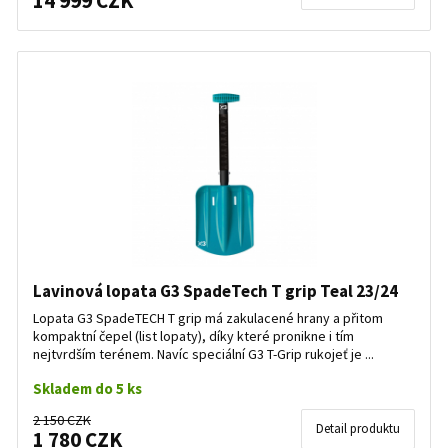
14 999 CZK
Lavinová lopata G3 SpadeTech T grip Teal 23/24
Lopata G3 SpadeTECH T grip má zakulacené hrany a přitom
kompaktní čepel (list lopaty), díky které pronikne i tím
nejtvrdším terénem. Navíc speciální G3 T-Grip rukojeť je ...
Skladem do 5 ks
2 150 CZK
Detail produktu
1 780 CZK