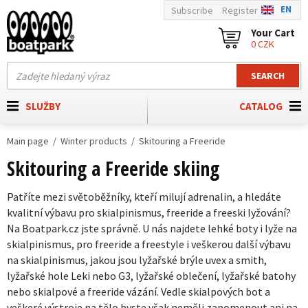
EN
Subscribe
Register
Your Cart
0 CZK
SEARCH
SLUŽBY
CATALOG
Main page
Winter products
Skitouring a Freeride
Skitouring a Freeride skiing
Patříte mezi světoběžníky, kteří milují adrenalin, a hledáte
kvalitní výbavu pro skialpinismus, freeride a freeski lyžování?
Na Boatpark.cz jste správně. U nás najdete lehké boty i lyže na
skialpinismus, pro freeride a freestyle i veškerou další výbavu
na skialpinismus, jakou jsou lyžařské brýle uvex a smith,
lyžařské hole Leki nebo G3, lyžařské oblečení, lyžařské batohy
nebo skialpové a freeride vázání. Vedle skialpových bot a
veškeré výstroje na tělo byste však neměli zapomenout ani na