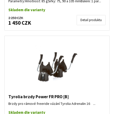
Parametry:Hmotnost: 85 gŠířky: 75, 90 a 105 mmBalení: 1 pár...
Skladem dle varianty
2 250 CZK
Detail produktu
1 450 CZK
Tyrolia brzdy Power FR PRO [B]
Brzdy pro rámové freeride vázání Tyrolia Adrenalin 16 ...
Skladem dle varianty