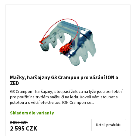
Mačky, haršajzny G3 Crampon pro vázání ION a
ZED
G3 Crampon - haršajzny, stoupací železa na lyže jsou perfektní
pro použití na trvdém sněhu či na ledu. Dovolí vám stoupat s
jistotou a s větší efektivitou. ION Crampon se...
Skladem dle varianty
2 890 CZK
Detail produktu
2 595 CZK