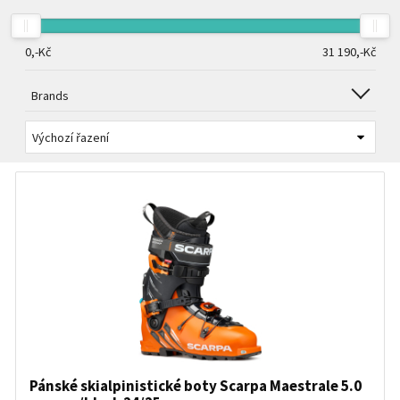
Skialpové helmy
0,-
Kč
31 190,-
Kč
Skialpinistické hole
Brands
Lyžařské batohy a obaly
Mačky a cepíny
Doplňky a příslušenství
Outdoor lékárničky
Pánské skialpinistické boty Scarpa Maestrale 5.0