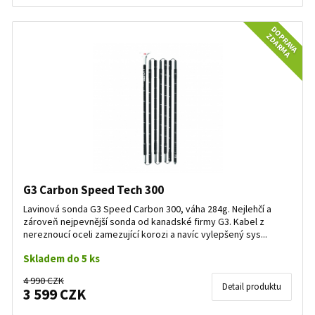
DOPRAVA
ZDARMA
G3 Carbon Speed Tech 300
Lavinová sonda G3 Speed Carbon 300, váha 284g. Nejlehčí a
zároveň nejpevnější sonda od kanadské firmy G3. Kabel z
nereznoucí oceli zamezující korozi a navíc vylepšený sys...
Skladem do 5 ks
4 990 CZK
Detail produktu
3 599 CZK