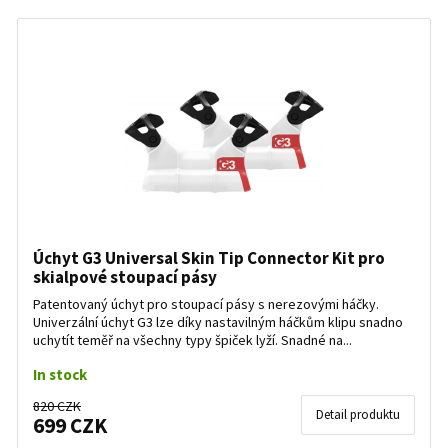
Úchyt G3 Universal Skin Tip Connector Kit pro
skialpové stoupací pásy
Patentovaný úchyt pro stoupací pásy s nerezovými háčky.
Univerzální úchyt G3 lze díky nastavilným háčkům klipu snadno
uchytít teměř na všechny typy špiček lyží. Snadné na...
In stock
820 CZK
Detail produktu
699 CZK