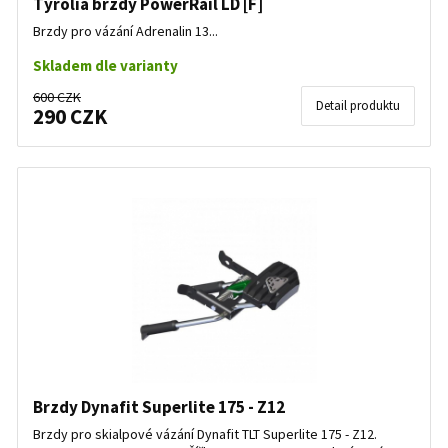
Tyrolia brzdy PowerRail LD [F]
Brzdy pro vázání Adrenalin 13...
Skladem dle varianty
600 CZK
Detail produktu
290 CZK
Brzdy Dynafit Superlite 175 - Z12
Brzdy pro skialpové vázání Dynafit TLT Superlite 175 - Z12.