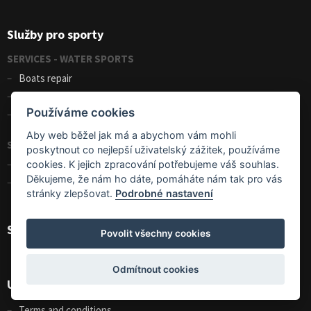
Služby pro sporty
SERVICES - WATER SPORTS
Boats repair
Kayak, canoe, raft rental
Používáme cookies
Kayak eskimo roll
Aby web běžel jak má a abychom vám mohli
SERVICES - WINTER SPORTS
poskytnout co nejlepší uživatelský zážitek, používáme
Skis and snowboards rental
cookies. K jejich zpracování potřebujeme váš souhlas.
Děkujeme, že nám ho dáte, pomáháte nám tak pro vás
Demo center SPORTEN
stránky zlepšovat.
Podrobné nastavení
Shopping helper
Povolit všechny cookies
Odmítnout cookies
Useful
Terms and conditions