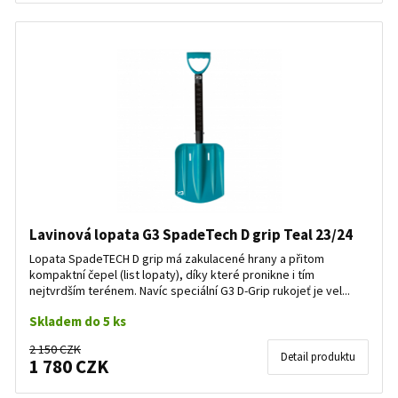
Lavinová lopata G3 SpadeTech D grip Teal 23/24
Lopata SpadeTECH D grip má zakulacené hrany a přitom
kompaktní čepel (list lopaty), díky které pronikne i tím
nejtvrdším terénem. Navíc speciální G3 D-Grip rukojeť je vel...
Skladem do 5 ks
2 150 CZK
Detail produktu
1 780 CZK