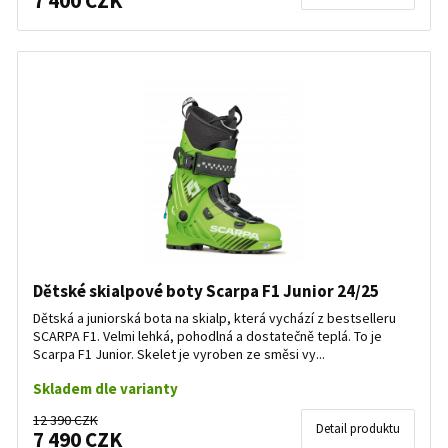
7 400 CZK
Dětské skialpové boty Scarpa F1 Junior 24/25
Dětská a juniorská bota na skialp, která vychází z bestselleru
SCARPA F1. Velmi lehká, pohodlná a dostatečně teplá. To je
Scarpa F1 Junior. Skelet je vyroben ze směsi vy...
Skladem dle varianty
12 390 CZK
Detail produktu
7 490 CZK