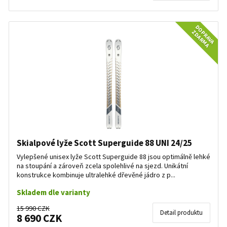
DOPRAVA
ZDARMA
Skialpové lyže Scott Superguide 88 UNI 24/25
Vylepšené unisex lyže Scott Superguide 88 jsou optimálně lehké
na stoupání a zároveň zcela spolehlivé na sjezd. Unikátní
konstrukce kombinuje ultralehké dřevěné jádro z p...
Skladem dle varianty
15 990 CZK
Detail produktu
8 690 CZK