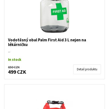
Vodotěsný obal Palm First Aid 3 L nejen na
lékárničku
...
In stock
650 CZK
Detail produktu
499 CZK