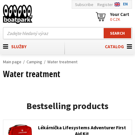
EN
Subscribe
Register
Your Cart
0 CZK
SEARCH
SLUŽBY
CATALOG
Main page
Camping
Water treatment
Water treatment
Bestselling products
Lékárnička Lifesystems Adventurer First
Aid Kit