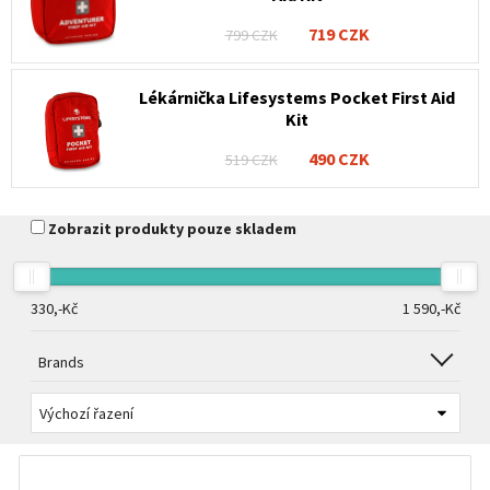
719 CZK
799 CZK
Lékárnička Lifesystems Pocket First Aid
Kit
490 CZK
519 CZK
Zobrazit produkty pouze skladem
330,-
Kč
1 590,-
Kč
Brands