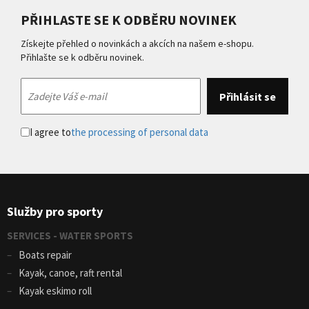
PŘIHLASTE SE K ODBĚRU NOVINEK
Získejte přehled o novinkách a akcích na našem e-shopu.
Přihlašte se k odběru novinek.
I agree to
the processing of personal data
Služby pro sporty
SERVICES - WATER SPORTS
Boats repair
Kayak, canoe, raft rental
Kayak eskimo roll