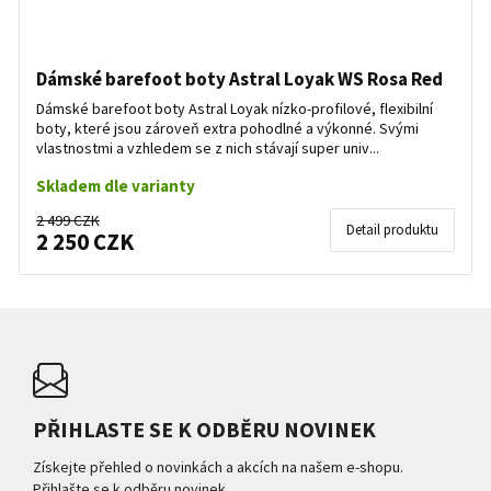
Dámské barefoot boty Astral Loyak WS Rosa Red
Dámské barefoot boty Astral Loyak nízko-profilové, flexibilní
boty, které jsou zároveň extra pohodlné a výkonné. Svými
vlastnostmi a vzhledem se z nich stávají super univ...
Skladem dle varianty
2 499 CZK
Detail produktu
2 250 CZK
PŘIHLASTE SE K ODBĚRU NOVINEK
Získejte přehled o novinkách a akcích na našem e-shopu.
Přihlašte se k odběru novinek.