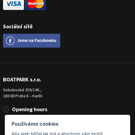
Sociální sítě
BOATPARK s.r.o.
Sokolovská 359/146 ,
180 00 Praha 8 – Karlín
Opening hours
Pondělí
8:00 - 19:00
Používáme cookies
Úterý - Pátek
10:00 - 19:00
Sobota
9:00 - 14:00
Aby web běžel jak má a abychom vám mohli