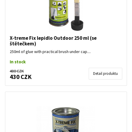
X-treme Fix lepidlo Outdoor 250 ml (se
štětečkem)
250ml of glue with practical brush under cap....
In stock
480 CZK
Detail produktu
430 CZK