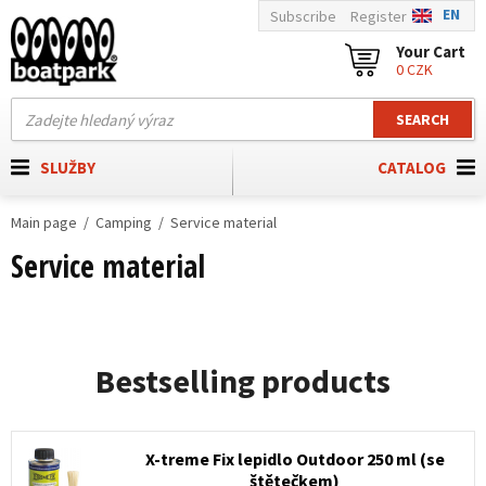
EN
Subscribe
Register
Your Cart
0 CZK
SEARCH
SLUŽBY
CATALOG
Main page
Camping
Service material
Service material
Bestselling products
X-treme Fix lepidlo Outdoor 250 ml (se
štětečkem)