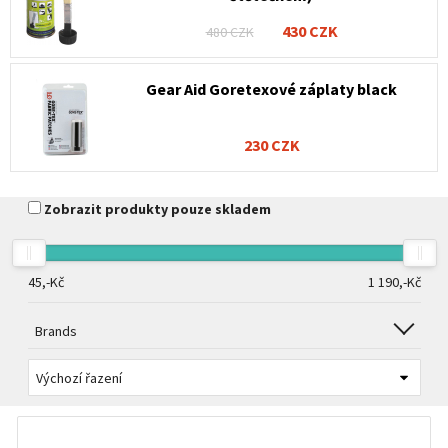
430 CZK
480 CZK
Gear Aid Goretexové záplaty black
230 CZK
Zobrazit produkty pouze skladem
45,-
Kč
1 190,-
Kč
Brands