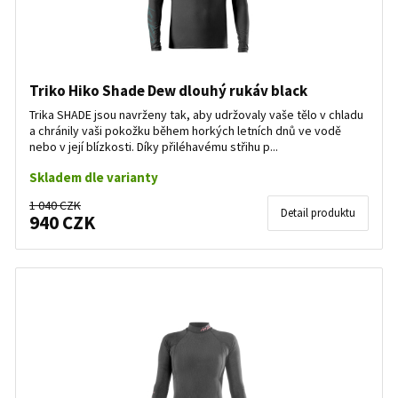
Triko Hiko Shade Dew dlouhý rukáv black
Trika SHADE jsou navrženy tak, aby udržovaly vaše tělo v chladu
a chránily vaši pokožku během horkých letních dnů ve vodě
nebo v její blízkosti. Díky přiléhavému střihu p...
Skladem dle varianty
1 040 CZK
Detail produktu
940 CZK