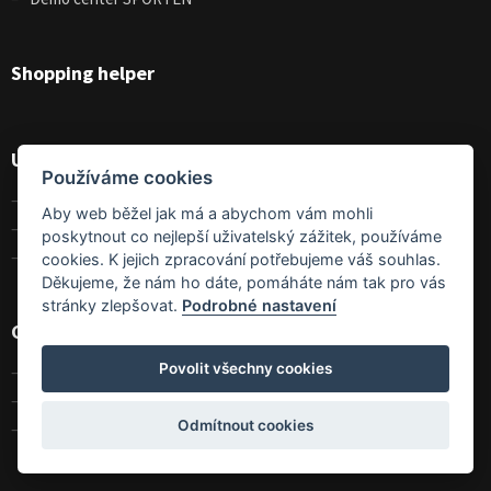
Shopping helper
Useful
Používáme cookies
Terms and conditions
Aby web běžel jak má a abychom vám mohli
GDPR
poskytnout co nejlepší uživatelský zážitek, používáme
Size charts
cookies. K jejich zpracování potřebujeme váš souhlas.
Děkujeme, že nám ho dáte, pomáháte nám tak pro vás
stránky zlepšovat.
Podrobné nastavení
Contact
Povolit všechny cookies
Contact us
About us
Odmítnout cookies
Wholesales