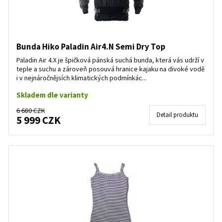
Bunda Hiko Paladin Air4.N Semi Dry Top
Paladin Air 4.X je špičková pánská suchá bunda, která vás udrží v
teple a suchu a zároveň posouvá hranice kajaku na divoké vodě
i v nejnáročnějsích klimatických podmínkác...
Skladem dle varianty
6 680 CZK
Detail produktu
5 999 CZK