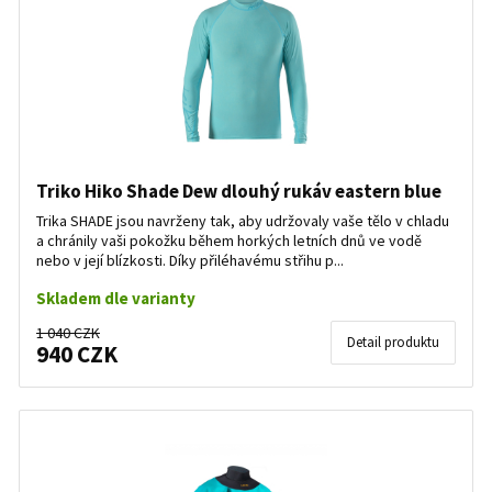
Triko Hiko Shade Dew dlouhý rukáv eastern blue
Trika SHADE jsou navrženy tak, aby udržovaly vaše tělo v chladu
a chránily vaši pokožku během horkých letních dnů ve vodě
nebo v její blízkosti. Díky přiléhavému střihu p...
Skladem dle varianty
1 040 CZK
Detail produktu
940 CZK