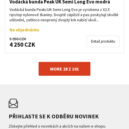
Vodácká bunda Peak UK Semi Long Evo modrá
Vodácká bunda PeakcUK Semi Long Evo je vyrobena z X2.5
ripstop nylonové tkaniny. Dvojité zápěstí a pas poskytují skvělé
utěsnění, zatímco neoprený dvojitý krk nabízí skvě...
Na objednávku
5 950 CZK
Detail produktu
4 250 CZK
MORE 28 Z 101
PŘIHLASTE SE K ODBĚRU NOVINEK
Získejte přehled o novinkách a akcích na našem e-shopu.