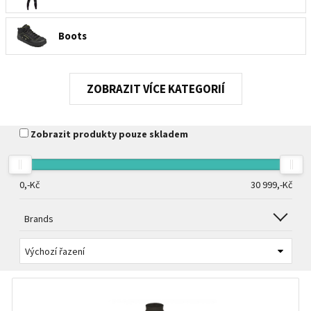
Boots
Neoprene socks
KATEGORIÍ
Gloves
Zobrazit produkty pouze skladem
Caps
0,-
Kč
30 999,-
Kč
Boty k vodě i do města
Brands
Baselayers
Sailor clothing