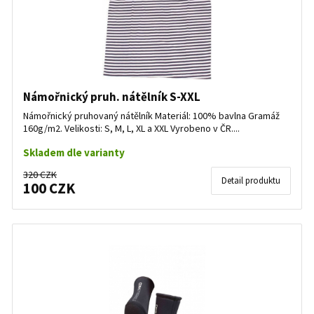
Námořnický pruh. nátělník S-XXL
Námořnický pruhovaný nátělník Materiál: 100% bavlna Gramáž
160g/m2. Velikosti: S, M, L, XL a XXL Vyrobeno v ČR....
Skladem dle varianty
320 CZK
Detail produktu
100 CZK