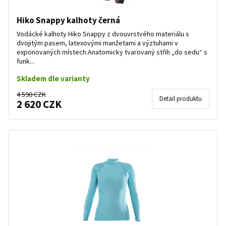
Hiko Snappy kalhoty černá
Vodácké kalhoty Hiko Snappy z dvouvrstvého materiálu s
dvojitým pasem, latexovými manžetami a výztuhami v
exponovaných místech.Anatomicky tvarovaný střih „do sedu“ s
funk...
Skladem dle varianty
4 590 CZK
Detail produktu
2 620 CZK