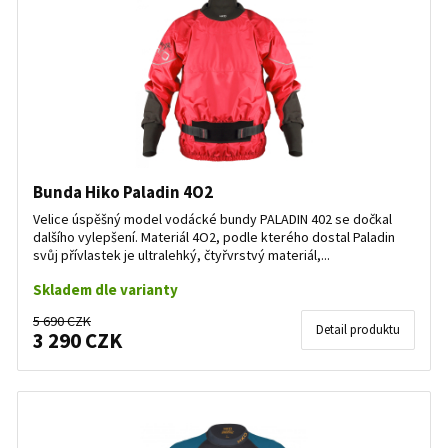
Kids paddle equipment
Oblečení k vodě
Bunda Hiko Paladin 4O2
Velice úspěšný model vodácké bundy PALADIN 402 se dočkal
dalšího vylepšení. Materiál 4O2, podle kterého dostal Paladin
svůj přívlastek je ultralehký, čtyřvrstvý materiál,...
Skladem dle varianty
5 690 CZK
Detail produktu
3 290 CZK