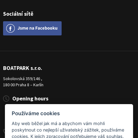
Sociální sítě
BOATPARK s.r.o.
Sokolovská 359/146 ,
180 00 Praha 8 – Karlín
Opening hours
Pondělí
8:00 - 19:00
Používáme cookies
Úterý - Pátek
10:00 - 19:00
Sobota
9:00 - 14:00
Aby web běžel jak má a abychom vám mohli
poskytnout co nejlepší uživatelský zážitek, používáme
+420 284 826 787
cookies. K jejich zpracování potřebujeme váš souhlas.