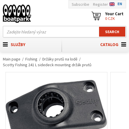
EN
Subscribe
Register
Your Cart
0 CZK
SEARCH
SLUŽBY
CATALOG
Main page
Fishing
Držáky prutů na lodě
Scotty Fishing 241 L sidedeck mounting držák prutů