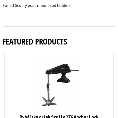
For all Scotty post mount rod holders.
FEATURED PRODUCTS
Rybářský držák Scotty 276 Anchor Lock