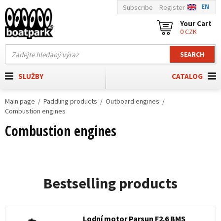
EN
Subscribe
Register
Your Cart
0 CZK
SEARCH
SLUŽBY
CATALOG
Main page
Paddling products
Outboard engines
Combustion engines
Combustion engines
Bestselling products
Lodní motor Parsun F2.6 BMS