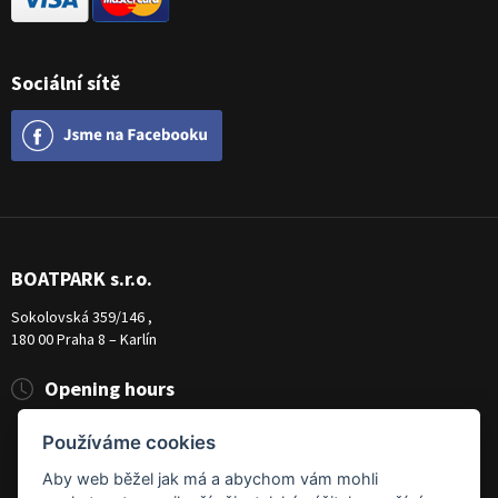
Sociální sítě
BOATPARK s.r.o.
Sokolovská 359/146 ,
180 00 Praha 8 – Karlín
Opening hours
Pondělí
8:00 - 19:00
Používáme cookies
Úterý - Pátek
10:00 - 19:00
Sobota
9:00 - 14:00
Aby web běžel jak má a abychom vám mohli