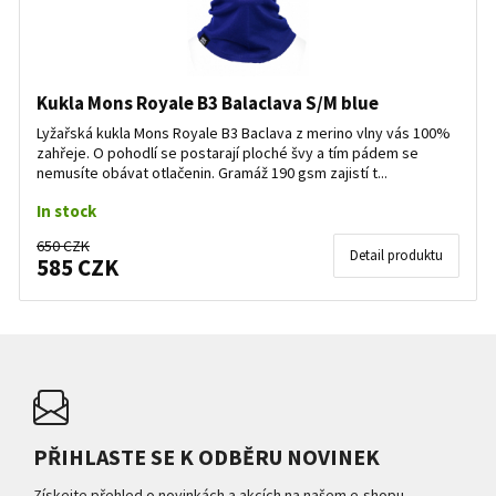
Kukla Mons Royale B3 Balaclava S/M blue
Lyžařská kukla Mons Royale B3 Baclava z merino vlny vás 100%
zahřeje. O pohodlí se postarají ploché švy a tím pádem se
nemusíte obávat otlačenin. Gramáž 190 gsm zajistí t...
In stock
650 CZK
Detail produktu
585 CZK
PŘIHLASTE SE K ODBĚRU NOVINEK
Získejte přehled o novinkách a akcích na našem e-shopu.