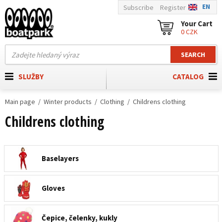
EN
Subscribe
Register
Your Cart
0 CZK
SEARCH
SLUŽBY
CATALOG
Main page
Winter products
Clothing
Childrens clothing
Childrens clothing
Baselayers
Gloves
Čepice, čelenky, kukly