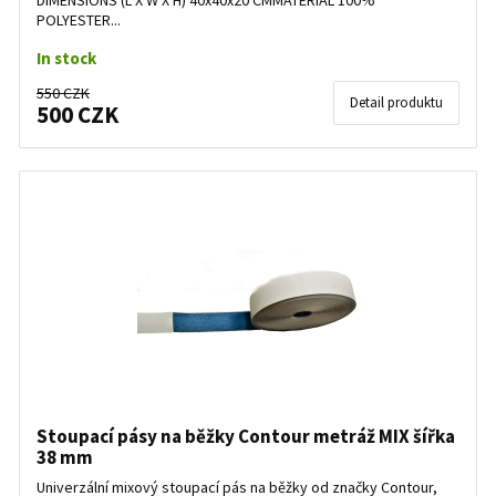
DIMENSIONS (L X W X H) 40x40x20 CMMATERIAL 100%
POLYESTER...
In stock
550 CZK
Detail produktu
500 CZK
Stoupací pásy na běžky Contour metráž MIX šířka
38 mm
Univerzální mixový stoupací pás na běžky od značky Contour,