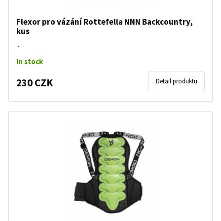
Flexor pro vázání Rottefella NNN Backcountry,
kus
...
In stock
230 CZK
Detail produktu