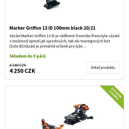
Marker Griffon 13 ID 100mm black 20/21
Vázání Marker Griffon 13 ID je oblíbené freeride/freestyle vázání
s možností upnutí jak sjezdových, tak ski touringových bot
(Sole.ID).Vázání je primárně určené pro lyže ...
Skladem do 5 párů
6 240 CZK
Detail produktu
4 250 CZK
DOPRAVA
ZDARMA