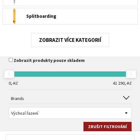
Splitboarding
Snowshoes
KATEGORIÍ
Cestovní a expediční saně
Zobrazit produkty pouze skladem
Lyžařské batohy, ledvinky a vaky
0,-
Kč
41 290,-
Kč
Ski helmets
Brands
Goggles
ZRUŠIT FILTROVÁNÍ
Clothing