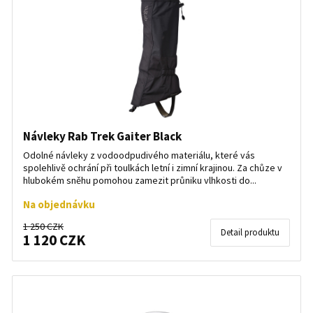
Návleky Rab Trek Gaiter Black
Odolné návleky z vodoodpudivého materiálu, které vás
spolehlivě ochrání při toulkách letní i zimní krajinou. Za chůze v
hlubokém sněhu pomohou zamezit průniku vlhkosti do...
Na objednávku
1 250 CZK
Detail produktu
1 120 CZK