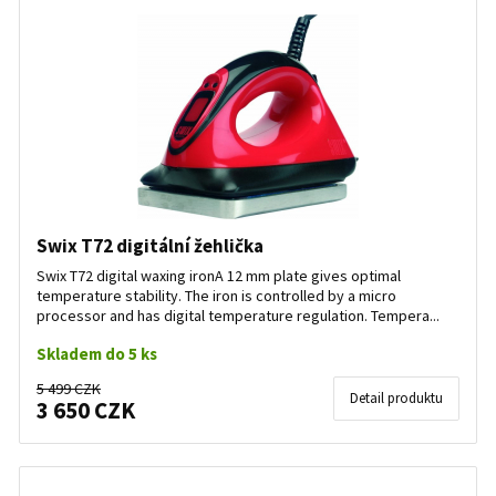
Warming systems
Waxes grip + glide
Service accessories
Nesmeky, mačky a cepíny
Swix T72 digitální žehlička
Swix T72 digital waxing ironA 12 mm plate gives optimal
Books, DVDs
temperature stability. The iron is controlled by a micro
processor and has digital temperature regulation. Tempera...
Skladem do 5 ks
5 499 CZK
Detail produktu
3 650 CZK