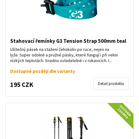
Stahovací řemínky G3 Tension Strap 500mm teal
Užitečný pásek na stažení čehokoliv po ruce, nejen na
lyže. Super odolné a pružné pásky, které fungují i při velmi
nízkých teplotách. Snadno ovladatelné i v rukavicích. I...
Dostupné později dle varianty
195 CZK
Detail produktu
DOPRAVA
ZDARMA