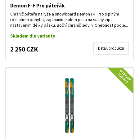
Demon F-F Pro páteřák
Chránič páteře na lyže a snowboard Demon F-F Pro s plným
rozsahem pohybu, zapínáním kolem pasu na suchý zip s
nastavením délky pásku. Boční chránič ledvin. Ohebnost podle...
Skladem dle varianty
2 250 CZK
Detail produktu
DOPRAVA
ZDARMA