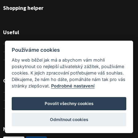
Shopping helper
Useful
Terms and conditions
Používáme cookies
GDPR
Size charts
Aby web běžel jak má a abychom vám mohli
poskytnout co nejlepší uživatelský zážitek, používáme
cookies. K jejich zpracování potřebujeme váš souhlas.
Děkujeme, že nám ho dáte, pomáháte nám tak pro vás
Contact
stránky zlepšovat.
Podrobné nastavení
Contact us
About us
Povolit všechny cookies
Wholesales
Odmítnout cookies
Nakupte u nás jednoduše a bezpečně