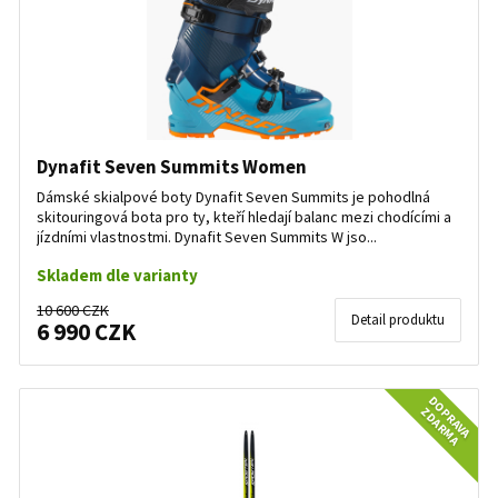
Dynafit Seven Summits Women
Dámské skialpové boty Dynafit Seven Summits je pohodlná
skitouringová bota pro ty, kteří hledají balanc mezi chodícími a
jízdními vlastnostmi. Dynafit Seven Summits W jso...
Skladem dle varianty
10 600 CZK
Detail produktu
6 990 CZK
DOPRAVA
ZDARMA