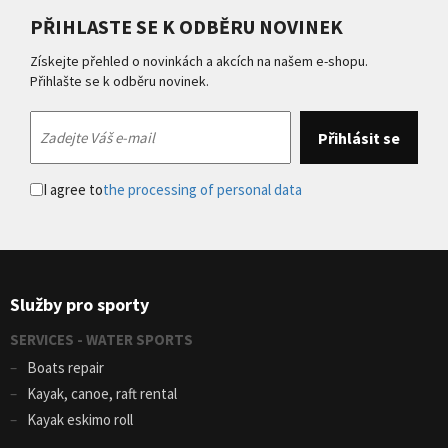
PŘIHLASTE SE K ODBĚRU NOVINEK
Získejte přehled o novinkách a akcích na našem e-shopu.
Přihlašte se k odběru novinek.
I agree to
the processing of personal data
Služby pro sporty
SERVICES - WATER SPORTS
Boats repair
Kayak, canoe, raft rental
Kayak eskimo roll