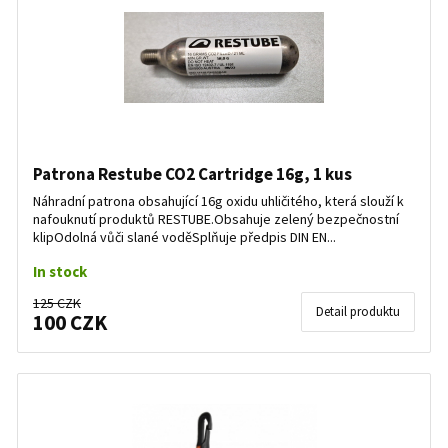
Patrona Restube CO2 Cartridge 16g, 1 kus
Náhradní patrona obsahující 16g oxidu uhličitého, která slouží k
nafouknutí produktů RESTUBE.Obsahuje zelený bezpečnostní
klipOdolná vůči slané voděSplňuje předpis DIN EN...
In stock
125 CZK
Detail produktu
100 CZK