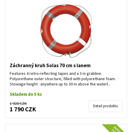
Záchranný kruh Solas 70 cm s lanem
Features 4 retro-reflecting tapes and a 3 m grabline.
Polyurethane outer structure, filled with polyurethane foam.
Stowage height : anywhere up to 30 m above the waterl...
Skladem do 5 ks
1 920 CZK
Detail produktu
1 790 CZK
DOPRAVA