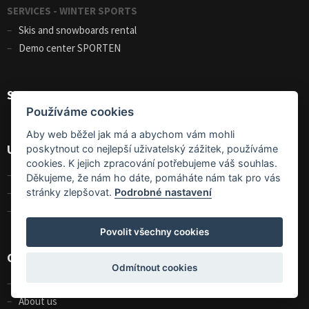
SERVICES - WINTER SPORTS
Skis and snowboards rental
Demo center SPORTEN
Shopping helper
Používáme cookies
Aby web běžel jak má a abychom vám mohli
Useful
poskytnout co nejlepší uživatelský zážitek, používáme
cookies. K jejich zpracování potřebujeme váš souhlas.
Terms and conditions
Děkujeme, že nám ho dáte, pomáháte nám tak pro vás
stránky zlepšovat.
Podrobné nastavení
GDPR
Size charts
Povolit všechny cookies
Contact
Odmítnout cookies
Contact us
About us