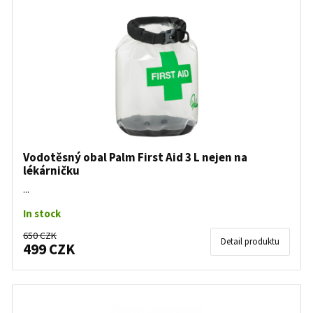
Vodotěsný obal Palm First Aid 3 L nejen na
lékárničku
...
In stock
650 CZK
Detail produktu
499 CZK