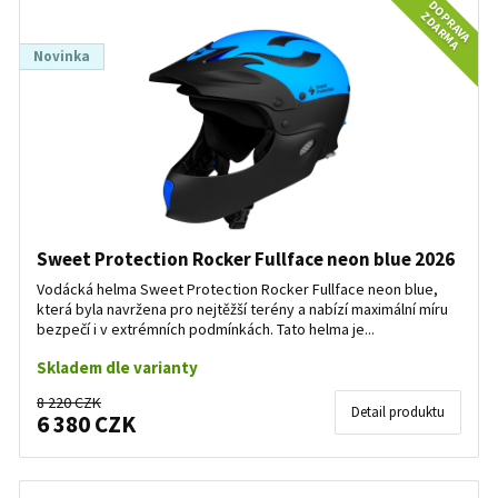
DOPRAVA
ZDARMA
Novinka
Sweet Protection Rocker Fullface neon blue 2026
Vodácká helma Sweet Protection Rocker Fullface neon blue,
která byla navržena pro nejtěžší terény a nabízí maximální míru
bezpečí i v extrémních podmínkách. Tato helma je...
Skladem dle varianty
8 220 CZK
Detail produktu
6 380 CZK