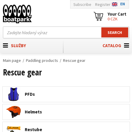
EN
Subscribe
Register
Your Cart
0 CZK
SEARCH
SLUŽBY
CATALOG
Main page
Paddling products
Rescue gear
Rescue gear
PFDs
Helmets
Restube