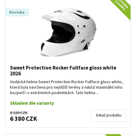
DOPRAVA
ZDARMA
Novinka
Sweet Protection Rocker Fullface gloss white
2026
Vodácká helma Sweet Protection Rocker Fullface gloss white,
která byla navržena pro nejtěžší terény a nabízí maximální míru
bezpečí i v extrémních podmínkách. Tato helma ...
Skladem dle varianty
8 220 CZK
Detail produktu
6 380 CZK