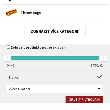
Throw bags
Turistické lékárničky
KATEGORIÍ
Nože
Zobrazit produkty pouze skladem
Rescue aids
0,-
Kč
8 750,-
Kč
Float airbags
Brands
Elbow pads
ZRUŠIT FILTROVÁNÍ