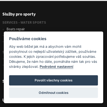
Služby pro sporty
SERVICES - WATER SPORTS
Boats repair
Kayak, canoe, raft rental
Používáme cookies
Kayak eskimo roll
Aby web běžel jak má a abychom vám mohli
poskytnout co nejlepší uživatelský zážitek, používáme
SERVICES - WINTER SPORTS
cookies. K jejich zpracování potřebujeme váš souhlas.
Skis and snowboards rental
Děkujeme, že nám ho dáte, pomáháte nám tak pro vás
Demo center SPORTEN
stránky zlepšovat.
Podrobné nastavení
Shopping helper
Povolit všechny cookies
Odmítnout cookies
Useful