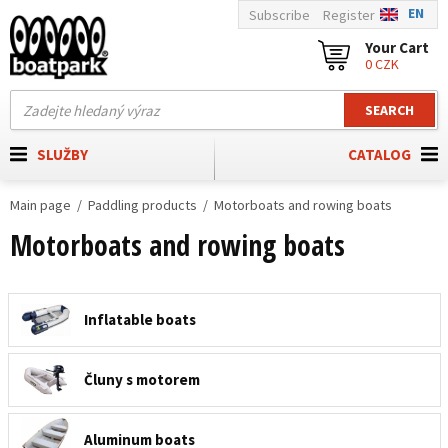
EN
Subscribe
Register
Your Cart
0 CZK
SEARCH
SLUŽBY
CATALOG
Main page
Paddling products
Motorboats and rowing boats
Motorboats and rowing boats
Inflatable boats
Čluny s motorem
Aluminum boats