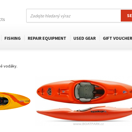
S
cts
FISHING
REPAIR EQUIPMENT
USED GEAR
GIFT VOUCHE
ké vodáky.