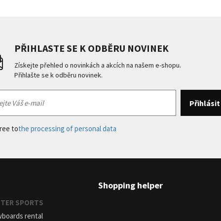
PŘIHLASTE SE K ODBĚRU NOVINEK
Získejte přehled o novinkách a akcích na našem e-shopu.
Přihlašte se k odběru novinek.
gree to
the processing of personal data
Shopping helper
INTER SPORTS
wboards rental