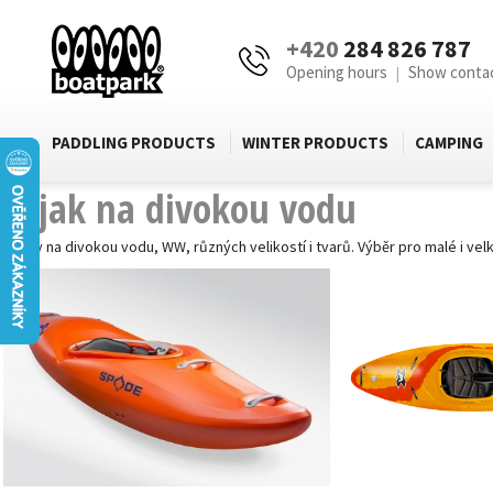
+420
284 826 787
Opening hours
Show conta
|
PADDLING PRODUCTS
WINTER PRODUCTS
CAMPING
Kajak na divokou vodu
Kajaky na divokou vodu, WW, různých velikostí i tvarů. Výběr pro malé i vel