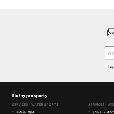
I a
Služby pro sporty
SERVICES - WATER SPORTS
SERVICES - W
Boats repair
Skis and sno